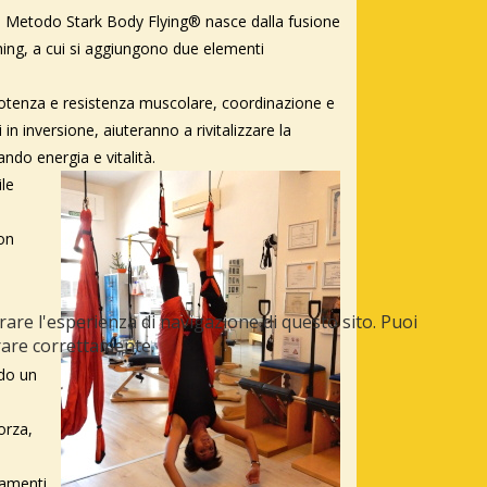
, il Metodo Stark Body Flying® nasce dalla fusione
ching, a cui si aggiungono due elementi
, potenza e resistenza muscolare, coordinazione e
 in inversione, aiuteranno a rivitalizzare la
ando energia e vitalità.
ile
con
orare l'esperienza di navigazione di questo sito. Puoi
orare correttamente.
ndo un
orza,
namenti