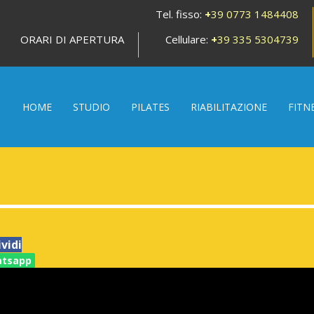
Tel. fisso:
+
39 0773 1484408
ORARI DI APERTURA
Cellulare:
+
39 335 5304739
HOME
STUDIO
PILATES
RIABILITAZIONE
FITN
vidi
tsapp