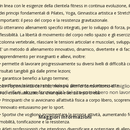
In linea con le esigenze della clientela fitness in continua evoluzione
dei principi fondamentali di Pilates, Yoga, Ginnastica artistica e Stret
importanti: il peso del corpo e la resistenza gravitazionale.
Si otterranno allenamenti specifici integrati, per lo sviluppo di forza
flessibilità. La libertà di movimento del corpo nello spazio e gli esercizi
colonna vertebrale, rilasciare le tensioni articolari e muscolari, svilupp
E' un metodo di allenamento innovativo, dinamico, divertente e di fac
apprendimento per insegnanti e allievi, inoltre:
• permette di lavorare progressivamente su diversi livelli di difficoltà 
risultati tangibili già dalle prime lezioni;
• garantisce benefici a lungo termine;
er l'operatività del sito, mentre altri ci consentono di migli
• trasforma la lezione rendendola più divertente ed interessante.
 se li rifiuti, alcune funzionalità del sito potrebbero non lav
Può essere utilizzato da chiunque e senza limiti di età:
• Principianti che si avvicinano all’attività fisica a corpo libero, scopre
rinnovato entusiasmo per lo sport.
• Sportivi che vogliono incrementare la propria attività, aumentando f
Maggiori informazioni
mobilità, tonificazione e la resistenza.
• Atleti professionisti che intendono diversificare e potenziare gli alle