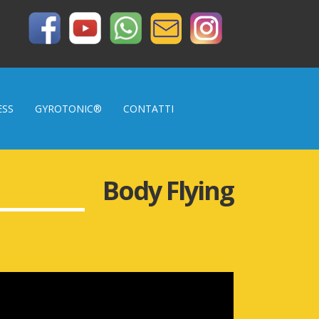
ESS
GYROTONIC®
CONTATTI
Body Flying