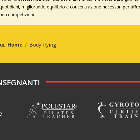
quotidiani, migliorando equilibrio e concentrazione necessari per affr
una competizione.
qui:
Home
Body Flying
INSEGNANTI