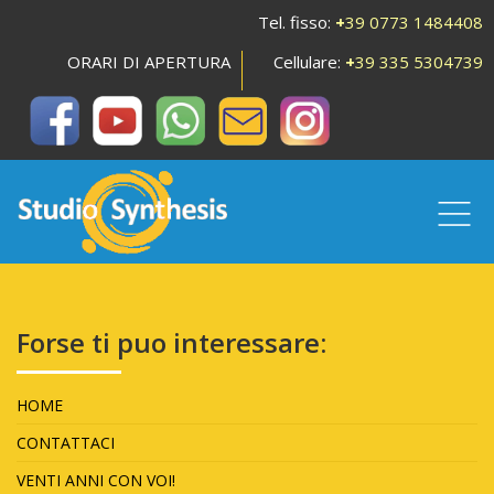
Tel. fisso:
+
39 0773 1484408
ORARI DI APERTURA
Cellulare:
+
39 335 5304739
Forse ti puo interessare:
HOME
CONTATTACI
VENTI ANNI CON VOI!