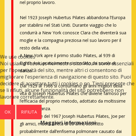
nel proprio lavoro.
Nel 1923 Joseph Hubertus Pilates abbandona l’Europa
per stabilirsi nel Stati Uniti. Durante viaggio che lo
condurrà a New York conosce Clara che diventerà sua
moglie e la compagna preziosa nel suo lavoro per il
resto della vita.
A New York apre il primo studio Pilates, al 939 di
We use cookies
Noi usiamo i cookies nel nostro sito. Alcuni sono essenziali
Eighth Ave, praticamente circondato da scuole di
per l'operatività del sito, mentre altri ci consentono di
danza.
migliorare l'esperienza di navigazione di questo sito. Puoi
decidere di accettare tutti i cookies o no. Tieni presente che
Dal 1929 al 1966 si consumano gli anni migliori della
se li rifiuti, alcune funzionalità del sito potrebbero non
vita di Joseph Hubertus Pilates che diviene famoso per
lavorare correttamente.
l’efficacia del proprio metodo, adottato da moltissime
scuole di danza.
OK
RIFIUTA
Nell’ottobre del 1967 Joseph Hubertus Pilates, Joe per
Maggiori informazioni
gli amici, muore all’età di 83 anni, sconfitto
probabilmente dall’enfisema polmonare causato dai