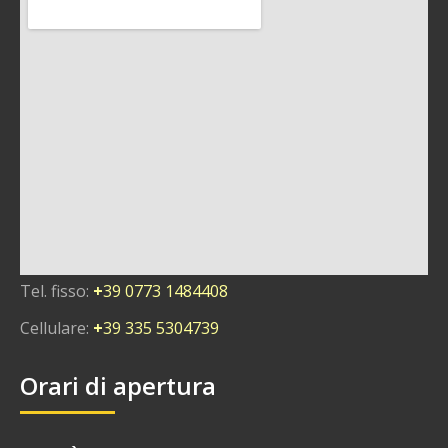
Tel. fisso:
+
39 0773 1484408
Cellulare:
+
39 335 5304739
Orari di apertura