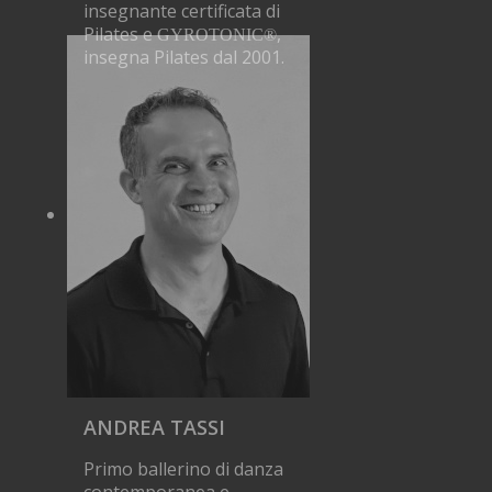
insegnante certificata di
Pilates e
,
GYROTONIC®
insegna Pilates dal 2001.
ANDREA TASSI
Primo ballerino di danza