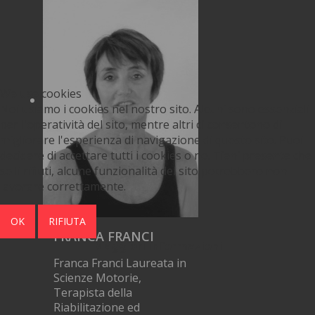
We use cookies
Noi usiamo i cookies nel nostro sito. Alcuni sono essenziali
per l'operatività del sito, mentre altri ci consentono di
migliorare l'esperienza di navigazione di questo sito. Puoi
decidere di accettare tutti i cookies o no. Tieni presente che
se li rifiuti, alcune funzionalità del sito potrebbero non
lavorare correttamente.
OK
RIFIUTA
FRANCA FRANCI
Maggiori informazioni
Franca Franci Laureata in
Scienze Motorie,
Terapista della
Riabilitazione ed